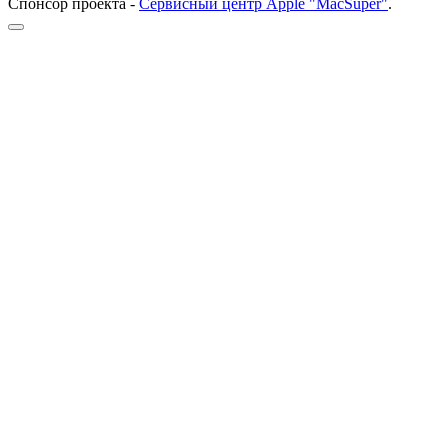
Спонсор проекта -
Сервисный центр Apple "MacSuper"
.