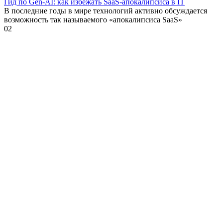
Гид по Gen-AI: как избежать SaaS-апокалипсиса в IT
В последние годы в мире технологий активно обсуждается
возможность так называемого «апокалипсиса SaaS»
0
2