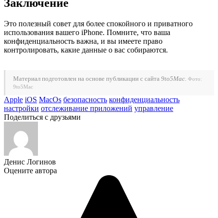
Заключение
Это полезный совет для более спокойного и приватного
использования вашего iPhone. Помните, что ваша
конфиденциальность важна, и вы имеете право
контролировать, какие данные о вас собираются.
Материал подготовлен на основе публикации с сайта
9to5Mac
.
Фото:
9to5Mac
Apple
iOS
MacOs
безопасность
конфиденциальность
настройки
отслеживание приложений
управление
Поделиться с друзьями
Денис Логинов
Оцените автора