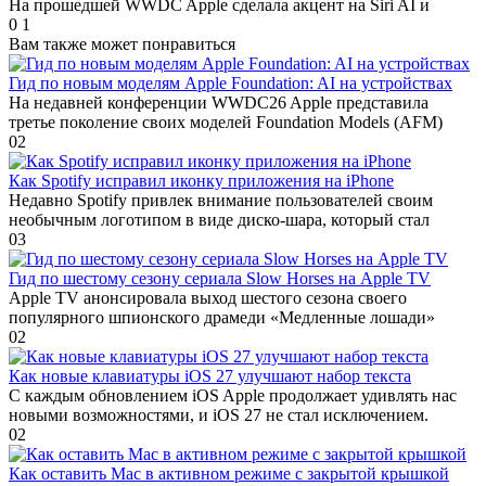
На прошедшей WWDC Apple сделала акцент на Siri AI и
0
1
Вам также может понравиться
Гид по новым моделям Apple Foundation: AI на устройствах
На недавней конференции WWDC26 Apple представила
третье поколение своих моделей Foundation Models (AFM)
0
2
Как Spotify исправил иконку приложения на iPhone
Недавно Spotify привлек внимание пользователей своим
необычным логотипом в виде диско-шара, который стал
0
3
Гид по шестому сезону сериала Slow Horses на Apple TV
Apple TV анонсировала выход шестого сезона своего
популярного шпионского драмеди «Медленные лошади»
0
2
Как новые клавиатуры iOS 27 улучшают набор текста
С каждым обновлением iOS Apple продолжает удивлять нас
новыми возможностями, и iOS 27 не стал исключением.
0
2
Как оставить Mac в активном режиме с закрытой крышкой