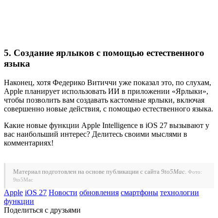
5. Создание ярлыков с помощью естественного
языка
Наконец, хотя Федерико Витиччи уже показал это, по слухам,
Apple планирует использовать ИИ в приложении «Ярлыки»,
чтобы позволить вам создавать кастомные ярлыки, включая
совершенно новые действия, с помощью естественного языка.
Какие новые функции Apple Intelligence в iOS 27 вызывают у
вас наибольший интерес? Делитесь своими мыслями в
комментариях!
Материал подготовлен на основе публикации с сайта
9to5Mac
.
Фото:
9to5Mac
Apple
iOS 27
Новости
обновления
смартфоны
технологии
функции
Поделиться с друзьями