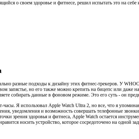
ящийся о своем здоровье и фитнесе, решил испытать это на себе 
.
а
ально разные подходы к дизайну этих фитнес-трекеров. У WHOOP 
равом запястье, но его также можно крепить на бицепс или даже 
ляете собирать данные в фоновом режиме. Это его суть - он пред
-часы. Я использовал Apple Watch Ultra 2, но все, что я упоми
жения, уведомления и возможность совершать телефонные звонки 
 точки зрения здоровья и фитнеса, Apple Watch остается инструм
авится носить устройство, которое сосредоточено на одной зада