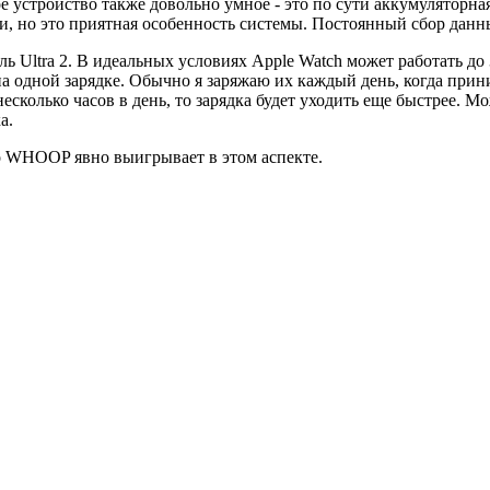
устройство также довольно умное - это по сути аккумуляторна
дки, но это приятная особенность системы. Постоянный сбор дан
ель Ultra 2. В идеальных условиях Apple Watch может работать до 
 на одной зарядке. Обычно я заряжаю их каждый день, когда при
есколько часов в день, то зарядка будет уходить еще быстрее. М
а.
то WHOOP явно выигрывает в этом аспекте.