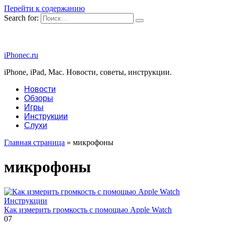
Перейти к содержанию
Search for:
iPhonec.ru
iPhone, iPad, Mac. Новости, советы, инструкции.
Новости
Обзоры
Игры
Инструкции
Слухи
Главная страница
»
микрофоны
микрофоны
Инструкции
Как измерить громкость с помощью Apple Watch
0
7