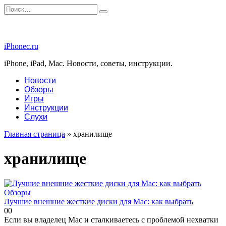
Перейти
Search
к
for:
содержанию
iPhonec.ru
iPhone, iPad, Mac. Новости, советы, инструкции.
Новости
Обзоры
Игры
Инструкции
Слухи
Главная страница
»
хранилище
хранилище
Обзоры
Лучшие внешние жесткие диски для Mac: как выбрать
0
0
Если вы владелец Mac и сталкиваетесь с проблемой нехватки