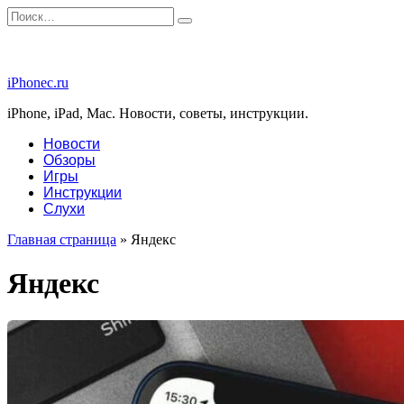
Перейти
Search
к
for:
содержанию
iPhonec.ru
iPhone, iPad, Mac. Новости, советы, инструкции.
Новости
Обзоры
Игры
Инструкции
Слухи
Главная страница
»
Яндекс
Яндекс