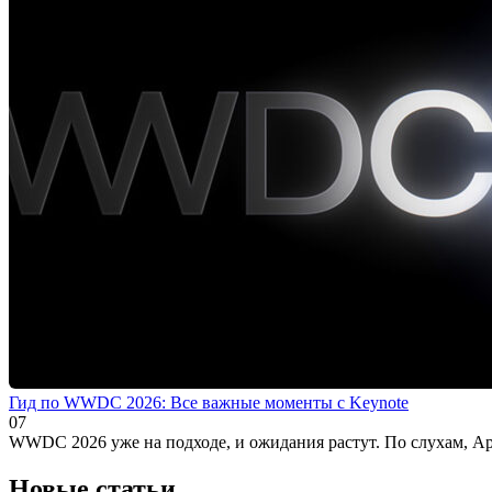
Гид по WWDC 2026: Все важные моменты с Keynote
0
7
WWDC 2026 уже на подходе, и ожидания растут. По слухам, App
Новые статьи