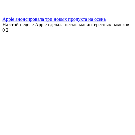
Apple анонсировала три новых продукта на осень
На этой неделе Apple сделала несколько интересных намеков
0
2