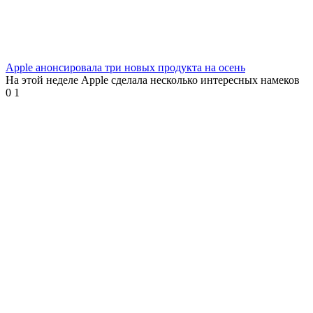
Apple анонсировала три новых продукта на осень
На этой неделе Apple сделала несколько интересных намеков
0
1