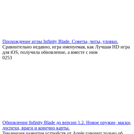
Прохождение игры Infinity Blade. Советы, читы, уловки.
Сравнительно недавно, игра именуемая, как Лучшая HD игра
для iOS, получила обновление, а вместе с ним
0
253
Обновление Infinity Blade до версии 1.2. Новое оружие, маски,
доспехи, враги и конечно карты.
Тенденция развития устройств от Apple говорит только об