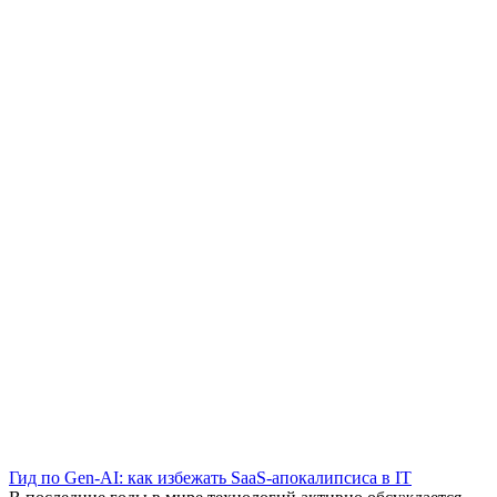
Гид по Gen-AI: как избежать SaaS-апокалипсиса в IT