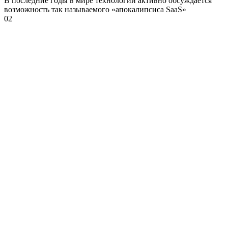
В последние годы в мире технологий активно обсуждается
возможность так называемого «апокалипсиса SaaS»
0
2