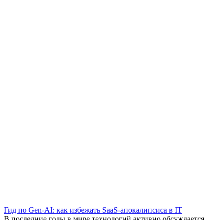
Гид по Gen-AI: как избежать SaaS-апокалипсиса в IT
В последние годы в мире технологий активно обсуждается