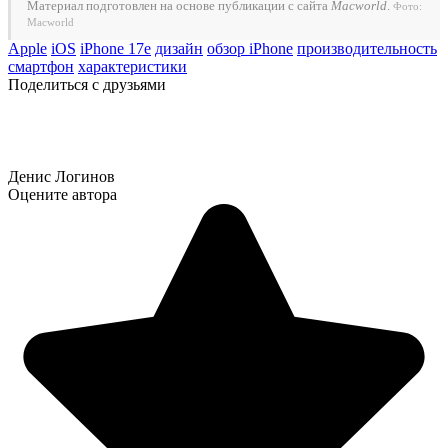
Материал подготовлен на основе публикации с сайта
Macworld
.
Фото:
Macworld
Apple
iOS
iPhone 17e
дизайн
обзор iPhone
производительность
смартфон
характеристики
Поделиться с друзьями
Денис Логинов
Оцените автора