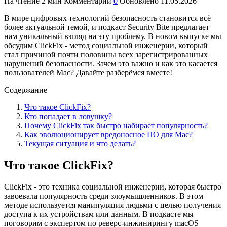
На чтение
2 мин
Комментарии
0
Обновлено
11.05.2026
В мире цифровых технологий безопасность становится всё
более актуальной темой, и подкаст Security Bite предлагает
нам уникальный взгляд на эту проблему. В новом выпуске мы
обсудим ClickFix - метод социальной инженерии, который
стал причиной почти половины всех зарегистрированных
нарушений безопасности. Зачем это важно и как это касается
пользователей Mac? Давайте разберёмся вместе!
Содержание
Что такое ClickFix?
Кто попадает в ловушку?
Почему ClickFix так быстро набирает популярность?
Как эволюционирует вредоносное ПО для Mac?
Текущая ситуация и что делать?
Что такое ClickFix?
ClickFix - это техника социальной инженерии, которая быстро
завоевала популярность среди злоумышленников. В этом
методе используется манипуляция людьми с целью получения
доступа к их устройствам или данным. В подкасте мы
поговорим с экспертом по реверс-инжинирингу macOS