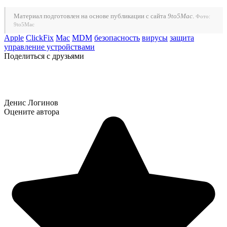
Материал подготовлен на основе публикации с сайта
9to5Mac
.
Фото:
9to5Mac
Apple
ClickFix
Mac
MDM
безопасность
вирусы
защита
управление устройствами
Поделиться с друзьями
Денис Логинов
Оцените автора