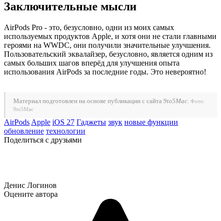
Заключительные мысли
AirPods Pro - это, безусловно, одни из моих самых
используемых продуктов Apple, и хотя они не стали главными
героями на WWDC, они получили значительные улучшения.
Пользовательский эквалайзер, безусловно, является одним из
самых больших шагов вперёд для улучшения опыта
использования AirPods за последние годы. Это невероятно!
Материал подготовлен на основе публикации с сайта
9to5Mac
.
Фото:
9to5Mac
AirPods
Apple
iOS 27
Гаджеты
звук
новые функции
обновление
технологии
Поделиться с друзьями
Денис Логинов
Оцените автора