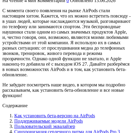
На чтение
4 мин
Комментарии
0
Обновлено
13.06.2026
С момента своего появления на рынке AirPods стали
настоящим хитом. Кажется, что их можно встретить повсюду -
в ушах людей, которые наслаждаются музыкой, разговаривают
по телефону или занимаются спортом. Эти беспроводные
наушники стали одним из самых значимых продуктов Apple,
и, честно говоря, они, возможно, являются моими любимыми
устройствами от этой компании. Я использую их в самых
разных ситуациях: от прослушивания медиа до телефонных
звонков, тренировок, живого перевода и режима
прозрачности. Однако одной функции не хватало, и Apple
наконец-то добавила её с выходом iOS 27. Давайте разберёмся
в новых возможностях AirPods и в том, как установить бета-
обновление.
Не забудьте посмотреть наше видео, в котором мы подробно
рассказываем, как установить бета-обновление и все новые
функции!
Содержание
Как установить бета-версию на AirPods
Поддерживаемые модели AirPods
Пользовательский эквалайзер
Синхронизация сердечного ритма для AirPods Pro 3