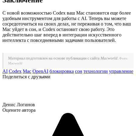
Заключение
С новой возможностью Codex ваш Mac становится еще более
удобным инструментом для работы с AI. Теперь вы можете
сосредоточиться на своих делах, не переживая о том, что ваш
Mac уйдет в сон, и Codex остановит свою работу. Это
действительно шаг вперед в интеграции искусственного
интеллекта с повседневными задачами пользователей.
Материал подготовлен на основе публикации с сайта
Macworld
.
Фото:
Macworld
AI
Codex
Mac
OpenAI
блокировка
сон
технологии
управление
Поделиться с друзьями
Денис Логинов
Оцените автора