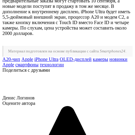
предварительные заказы могут стартовать 10 сентября, а
новые модели поступят в продажу в том же месяце. В
дополнение к внутреннему дисплею, iPhone Ultra будет иметь
5,5-дюймовый внешний экран, процессор A20 и модем C2, а
также кнопку включения с Touch ID вместо Face ID и четыре
камеры. По слухам, цена устройства может составить около
2000 долларов.
Материал подготовлен на основе публикации с сайта
Smartphones24
.
A20-чип
Apple
iPhone Ultra
OLED-дисплей
камеры
новинки
Apple
смартфоны
технологии
Поделиться с друзьями
Денис Логинов
Оцените автора