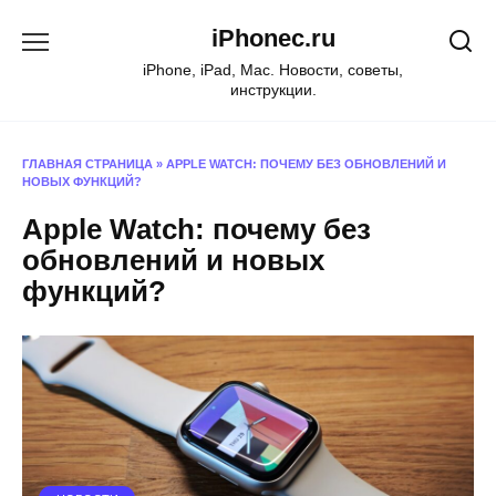
Перейти
iPhonec.ru
к
содержанию
iPhone, iPad, Mac. Новости, советы,
инструкции.
ГЛАВНАЯ СТРАНИЦА
»
APPLE WATCH: ПОЧЕМУ БЕЗ ОБНОВЛЕНИЙ И
НОВЫХ ФУНКЦИЙ?
Apple Watch: почему без
обновлений и новых
функций?