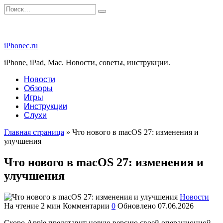
Перейти
Search
к
for:
содержанию
iPhonec.ru
iPhone, iPad, Mac. Новости, советы, инструкции.
Новости
Обзоры
Игры
Инструкции
Слухи
Главная страница
»
Что нового в macOS 27: изменения и
улучшения
Что нового в macOS 27: изменения и
улучшения
Новости
На чтение
2 мин
Комментарии
0
Обновлено
07.06.2026
Скоро Apple представит новую версию своей операционной