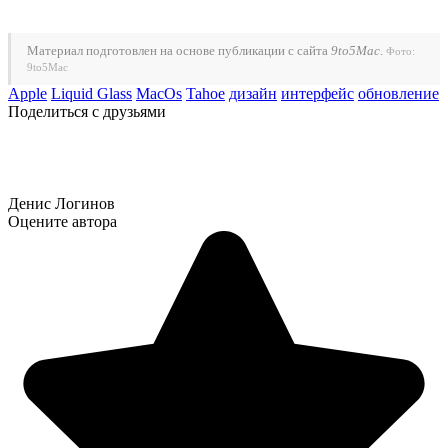
Материал подготовлен на основе публикации с сайта
9to5Mac
.
Фото:
9to5Mac
Apple
Liquid Glass
MacOs
Tahoe
дизайн
интерфейс
обновление
Поделиться с друзьями
Денис Логинов
Оцените автора