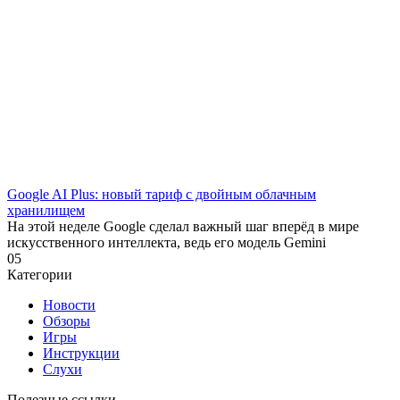
Google AI Plus: новый тариф с двойным облачным
хранилищем
На этой неделе Google сделал важный шаг вперёд в мире
искусственного интеллекта, ведь его модель Gemini
0
5
Категории
Новости
Обзоры
Игры
Инструкции
Слухи
Полезные ссылки