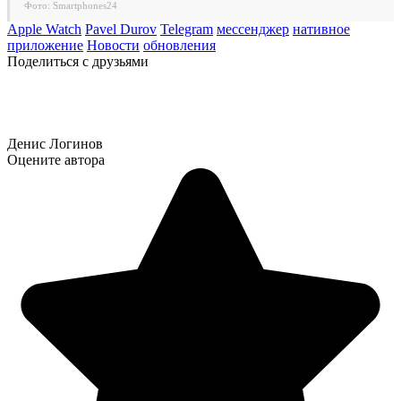
Фото: Smartphones24
Apple Watch
Pavel Durov
Telegram
мессенджер
нативное
приложение
Новости
обновления
Поделиться с друзьями
Денис Логинов
Оцените автора