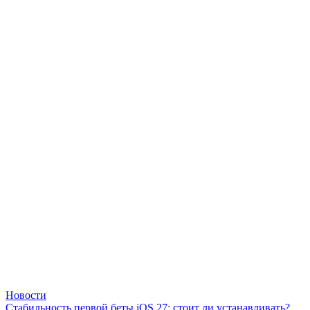
Новости
Стабильность первой беты iOS 27: стоит ли устанавливать?