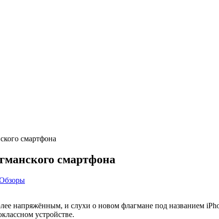
нского смартфона
агманского смартфона
Обзоры
олее напряжённым, и слухи о новом флагмане под названием iPho
оклассном устройстве.