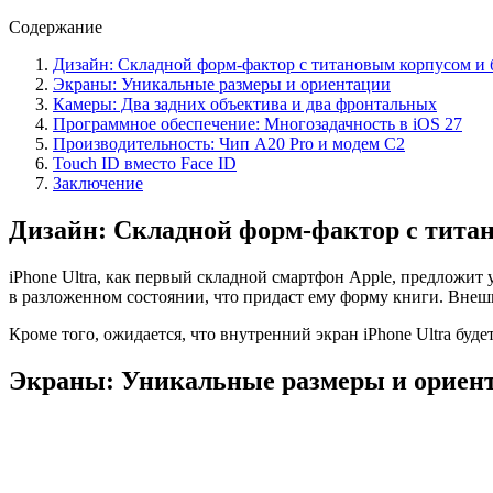
Содержание
Дизайн: Складной форм-фактор с титановым корпусом и б
Экраны: Уникальные размеры и ориентации
Камеры: Два задних объектива и два фронтальных
Программное обеспечение: Многозадачность в iOS 27
Производительность: Чип A20 Pro и модем C2
Touch ID вместо Face ID
Заключение
Дизайн: Складной форм-фактор с титан
iPhone Ultra, как первый складной смартфон Apple, предложит
в разложенном состоянии, что придаст ему форму книги. Внешни
Кроме того, ожидается, что внутренний экран iPhone Ultra буд
Экраны: Уникальные размеры и ориен