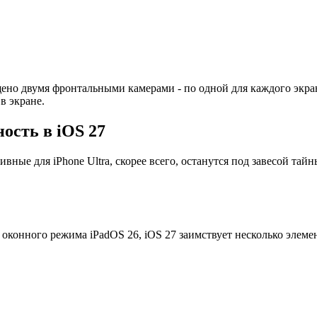
щено двумя фронтальными камерами - по одной для каждого экран
 в экране.
ость в iOS 27
вные для iPhone Ultra, скорее всего, останутся под завесой та
конного режима iPadOS 26, iOS 27 заимствует несколько элемен