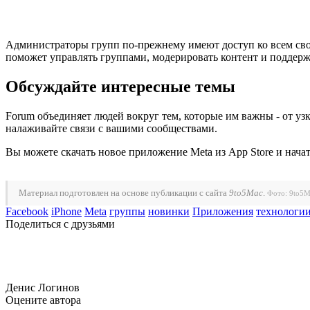
Администраторы групп по-прежнему имеют доступ ко всем сво
поможет управлять группами, модерировать контент и поддерж
Обсуждайте интересные темы
Forum объединяет людей вокруг тем, которые им важны - от у
налаживайте связи с вашими сообществами.
Вы можете скачать новое приложение Meta из App Store и нача
Материал подготовлен на основе публикации с сайта
9to5Mac
.
Фото: 9to5M
Facebook
iPhone
Meta
группы
новинки
Приложения
технологи
Поделиться с друзьями
Денис Логинов
Оцените автора