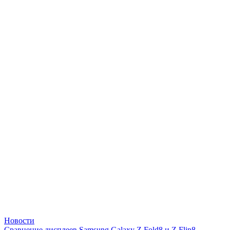
Новости
Сравнение дисплеев Samsung Galaxy Z Fold8 и Z Flip8