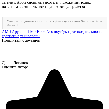
сегмент. Apple снова на высоте, и, похоже, мы только
начинаем осознавать потенциал этого устройства.
Материал подготовлен на основе публикации с сайта
Macworld
.
Фото:
Macworld
AMD
Apple
Intel
MacBook Neo
ноутбук
производительность
сравнение
технологии
Поделиться с друзьями
Денис Логинов
Оцените автора