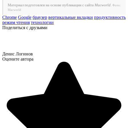
Материал подготовлен на основе публикации с сайта
Macworld
.
Фото:
Macworld
Chrome
Google
браузер
вертикальные вкладки
продуктивность
режим чтения
технологии
Поделиться с друзьями
Денис Логинов
Оцените автора