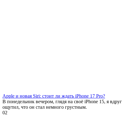
Apple и новая Siri: стоит ли ждать iPhone 17 Pro?
В понедельник вечером, глядя на своё iPhone 15, я вдруг
ощутил, что он стал немного грустным.
0
2