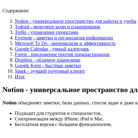
Содержание
Notion - универсальное пространство для работы и учебы
Todoist - менеджер задач и планировщик
Trello - управление проектами
Evernote - заметки и организация информации
Microsoft To Do - минимализм и эффективность
Google Calendar - умный календарь
Forest - приложение против прокрастинации
Dropbox - облачное хранилище
Google Keep - быстрые заметки
Spark - лучший почтовый клиент
Итог
Notion - универсальное пространство д
Notion
объединяет заметки, базы данных, список задач и даже 
Подходит для студентов и специалистов.
Синхронизация между iPhone, iPad и Mac.
Бесплатная версия с большим функционалом.