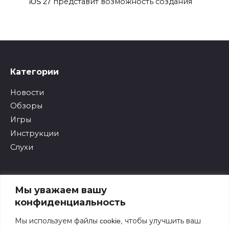
iOS 27 представит возможность создания
Категории
Новости
Обзоры
Игры
Инструкции
Слухи
Полезные ссылки
Мы уважаем вашу
Архив
конфиденциальность
Связаться с нами
Мы используем файлы cookie, чтобы улучшить ваш