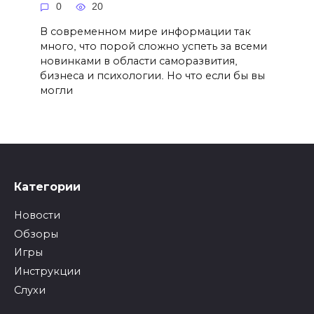
0
20
В современном мире информации так
много, что порой сложно успеть за всеми
новинками в области саморазвития,
бизнеса и психологии. Но что если бы вы
могли
Категории
Новости
Обзоры
Игры
Инструкции
Слухи