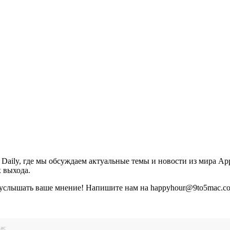
aily, где мы обсуждаем актуальные темы и новости из мира App
х выхода.
услышать ваше мнение! Напишите нам на happyhour@9to5mac.com 
ac