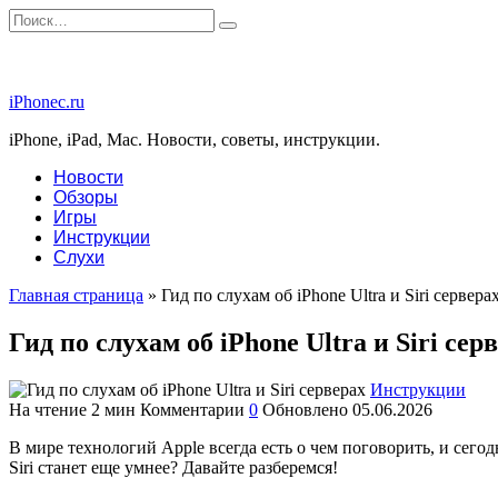
Перейти
Search
к
for:
содержанию
iPhonec.ru
iPhone, iPad, Mac. Новости, советы, инструкции.
Новости
Обзоры
Игры
Инструкции
Слухи
Главная страница
»
Гид по слухам об iPhone Ultra и Siri сервера
Гид по слухам об iPhone Ultra и Siri сер
Инструкции
На чтение
2 мин
Комментарии
0
Обновлено
05.06.2026
В мире технологий Apple всегда есть о чем поговорить, и сего
Siri станет еще умнее? Давайте разберемся!