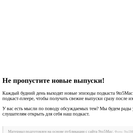
Не пропустите новые выпуски!
Каждый будний день выходят новые эпизоды подкаста 9to5Mac D
подкаст-плеере, чтобы получать свежие выпуски сразу после и
У вас есть мысли по поводу обсуждаемых тем? Мы будем рады 
слушателям открыть для себя наш подкаст.
Материал подготовлен на основе публикации с сайта
9to5Mac
.
Фото: 9to5M