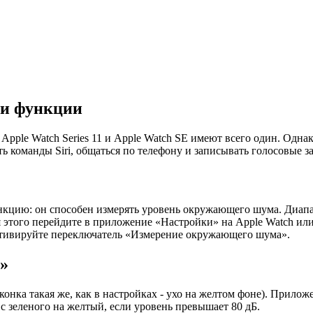
 и функции
к Apple Watch Series 11 и Apple Watch SE имеют всего один. Од
 команды Siri, общаться по телефону и записывать голосовые з
нкцию: он способен измерять уровень окружающего шума. Диапаз
ля этого перейдите в приложение «Настройки» на Apple Watch ил
ктивируйте переключатель «Измерение окружающего шума».
»
нка такая же, как в настройках - ухо на желтом фоне). Прилож
с зеленого на желтый, если уровень превышает 80 дБ.