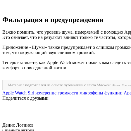
Фильтрация и предупреждения
Важно помнить, что уровень шума, измеряемый с помощью Apple
Это означает, что на результат влияют только те частоты, ко
Приложение «Шумы» также предупреждает о слишком громкой о
том, что окружающий звук слишком громкий.
Теперь вы знаете, как Apple Watch может помочь вам следить 
комфорт в повседневной жизни.
Материал подготовлен на основе публикации с сайта
Macwelt
.
Фото: Macwe
Apple Watch
Siri
измерение громкости
микрофоны
функции App
Поделиться с друзьями
Денис Логинов
Оцените автора