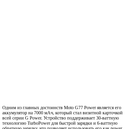
Одним из главных достоинств Moto G77 Power является его
аккумулятор на 7000 мАч, который стал визитной карточкой
всей серии G Power. Устройство поддерживает 30-ваттную
технологию TurboPower для быстрой зарядки и 6-ваттную
обратную зарядку, что позволяет использовать его как power