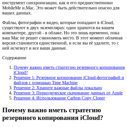
инструмент синхронизации, как и его предшественники
MobileMe и.Mac. Это может быть действительно опасно для
ваших данных.
Файлы, фотографии и видео, которые попадают в iCloud,
существуют в двух экземплярах: один хранится на вашем
компьютере, другой - в облаке. Но это лишь временно, пока
ваш Mac не решит сэкономить место. В этот момент облачная
версия становится единственной, и если вы её удалите, то с
ней исчезнут и все ваши данные.
Содержание
Почему важно иметь стратегию резервного копирования
iCloud?
Решение 1: Резервное копирование iCloud-фотографий и
файлов с помощью Time Machine
Решение 2: Храните важные файлы локально
Решение 3: Периодическое скачивание данных от Apple
Решение 4: Использование Carbon Copy Cloner
Почему важно иметь стратегию
резервного копирования iCloud?