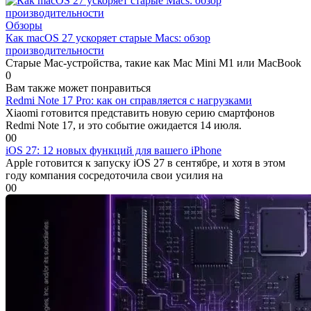
Обзоры
Как macOS 27 ускоряет старые Macs: обзор
производительности
Старые Mac-устройства, такие как Mac Mini M1 или MacBook
0
Вам также может понравиться
Redmi Note 17 Pro: как он справляется с нагрузками
Xiaomi готовится представить новую серию смартфонов
Redmi Note 17, и это событие ожидается 14 июля.
0
0
iOS 27: 12 новых функций для вашего iPhone
Apple готовится к запуску iOS 27 в сентябре, и хотя в этом
году компания сосредоточила свои усилия на
0
0