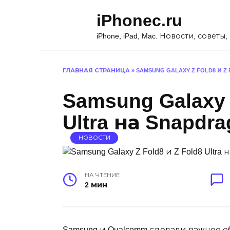
Перейти
iPhonec.ru
к
содержанию
iPhone, iPad, Mac. Новости, советы
ГЛАВНАЯ СТРАНИЦА
»
SAMSUNG GALAXY Z FOLD8 И Z 
Samsung Galaxy 
Ultra на Snapdra
НОВОСТИ
НА ЧТЕНИЕ
2 мин
Samsung и Qualcomm сделали важное о