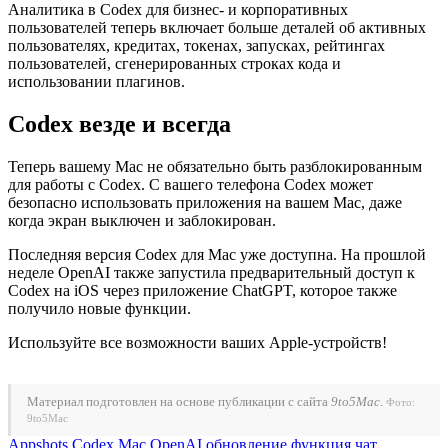
Аналитика в Codex для бизнес- и корпоративных
пользователей теперь включает больше деталей об активных
пользователях, кредитах, токенах, запусках, рейтингах
пользователей, сгенерированных строках кода и
использовании плагинов.
Codex везде и всегда
Теперь вашему Mac не обязательно быть разблокированным
для работы с Codex. С вашего телефона Codex может
безопасно использовать приложения на вашем Mac, даже
когда экран выключен и заблокирован.
Последняя версия Codex для Mac уже доступна. На прошлой
неделе OpenAI также запустила предварительный доступ к
Codex на iOS через приложение ChatGPT, которое также
получило новые функции.
Используйте все возможности ваших Apple-устройств!
Материал подготовлен на основе публикации с сайта
9to5Mac
.
Фото:
9to5Mac
Appshots
Codex
Mac
OpenAI
обновление
функция
чат